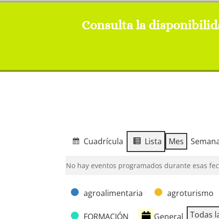
Consulta la disponibili
Cuadrícula
Lista
Mes
Seman
Ver
Ver
como
como
No hay eventos programados durante esas fec
Categorías
agroalimentaria
agroturismo
Todas l
General
FORMACIÓN