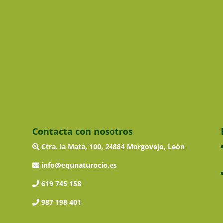
Contacta con nosotros
Ctra. la Mata, 100, 24884 Morgovejo, León
info@equnaturocio.es
619 745 158
987 198 401