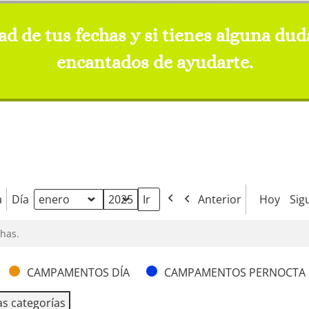
dad de tus fechas y si tienes alguna du
encantados de ayudarte.
a
Día
Anterior
Hoy
Sig
Mes
Año
has.
CAMPAMENTOS DÍA
CAMPAMENTOS PERNOCTA
as categorías