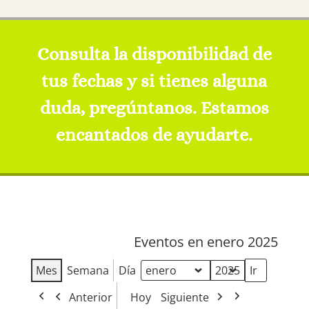
Consulta la disponibilidad de
tus fechas y si tienes alguna
duda, pregúntanos. Estamos
encantados de ayudarte.
Eventos en enero 2025
Mes
Semana
Día
Mes
Año
Anterior
Hoy
Siguiente