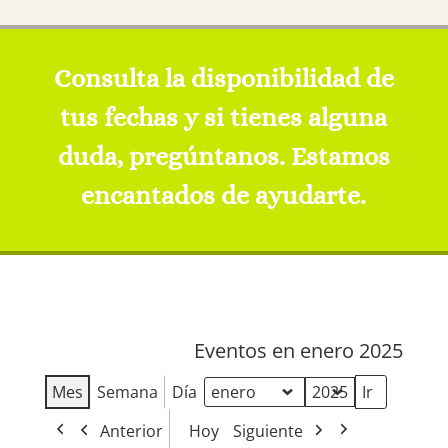
Consulta la disponibilidad de
tus fechas y si tienes alguna
duda, pregúntanos. Estamos
encantados de ayudarte.
Eventos en enero 2025
Mes
Semana
Día
Mes
Año
Anterior
Hoy
Siguiente