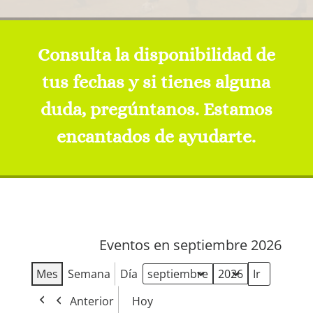
Consulta la disponibilidad de
tus fechas y si tienes alguna
duda, pregúntanos. Estamos
encantados de ayudarte.
Eventos en septiembre 2026
Mes
Semana
Día
Mes
Año
Anterior
Hoy