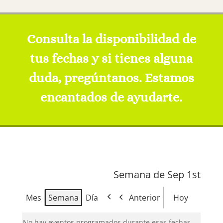
Consulta la disponibilidad de
tus fechas y si tienes alguna
duda, pregúntanos. Estamos
encantados de ayudarte.
Semana de Sep 1st
Mes
Semana
Día
Anterior
Hoy
No hay eventos programados durante esas fechas.