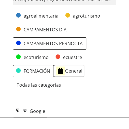
Categorías
agroalimentaria
agroturismo
CAMPAMENTOS DÍA
CAMPAMENTOS PERNOCTA
ecoturismo
ecuestre
General
FORMACIÓN
Todas las categorías
Google
Google
Subscribe
Exportar
in
a
iCal
iCal
Subscribe
Exportar