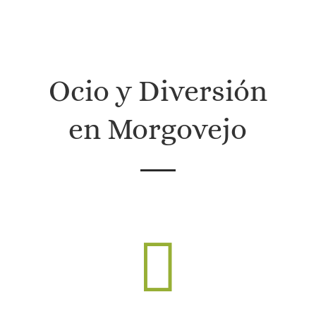
in
a
Ocio y Diversión
en Morgovejo
