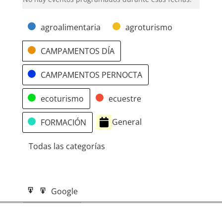
Categorías
agroalimentaria
agroturismo
CAMPAMENTOS DÍA
CAMPAMENTOS PERNOCTA
ecoturismo
ecuestre
General
FORMACIÓN
Todas las categorías
Google
Google
Subscribe
Exportar
in
a
iCal
iCal
Subscribe
Exportar