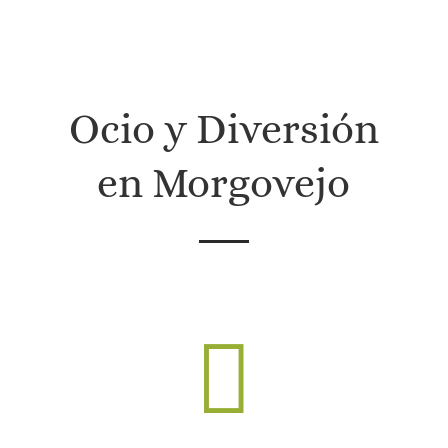
in
a
Ocio y Diversión
en Morgovejo
