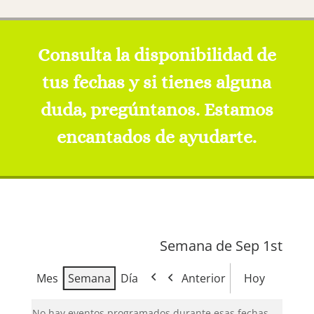
Consulta la disponibilidad de
tus fechas y si tienes alguna
duda, pregúntanos. Estamos
encantados de ayudarte.
Semana de Sep 1st
Mes
Semana
Día
Anterior
Hoy
No hay eventos programados durante esas fechas.