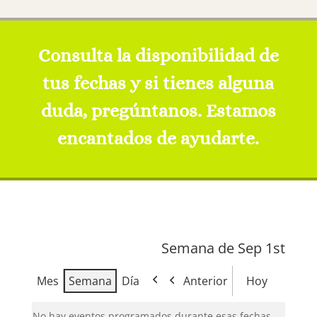
Consulta la disponibilidad de
tus fechas y si tienes alguna
duda, pregúntanos. Estamos
encantados de ayudarte.
Semana de Sep 1st
Mes
Semana
Día
Anterior
Hoy
No hay eventos programados durante esas fechas.