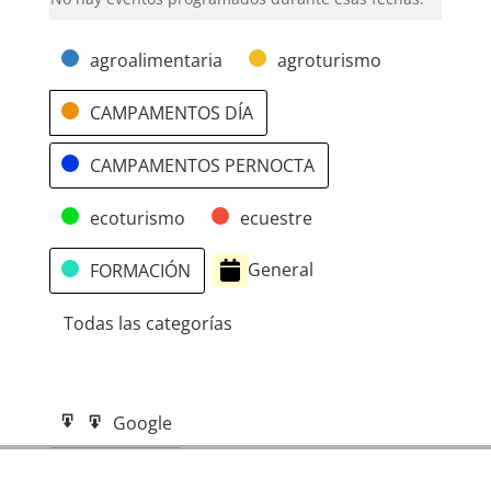
Categorías
agroalimentaria
agroturismo
CAMPAMENTOS DÍA
CAMPAMENTOS PERNOCTA
ecoturismo
ecuestre
General
FORMACIÓN
Todas las categorías
Google
Google
Subscribe
Exportar
in
a
iCal
iCal
Subscribe
Exportar