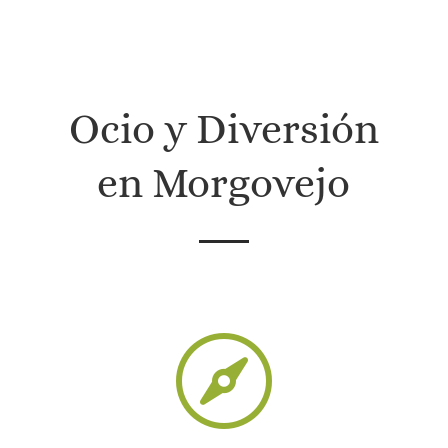
in
a
Ocio y Diversión
en Morgovejo
