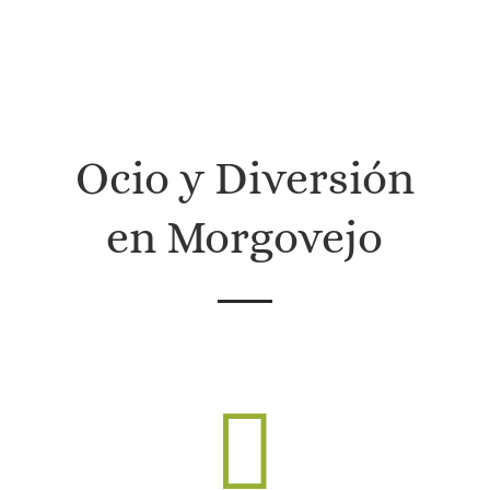
in
a
iCal
iCal
Subscribe
Exportar
in
a
Ocio y Diversión
en Morgovejo
