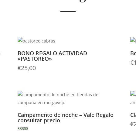
e
BONO REGALO ACTIVIDAD
Bo
«PASTOREO»
€
€
25,00
Campamento de noche – Vale Regalo
Cl
consultar precio
€
Valorado con