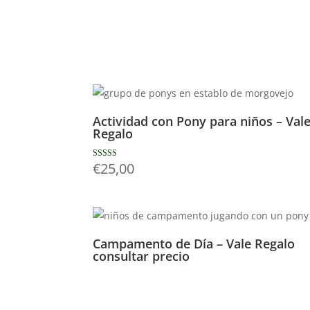
Actividad con Pony para niños – Val
Regalo
€
25,00
Valorado con
5.00
de 5
Campamento de Día – Vale Regalo
consultar precio