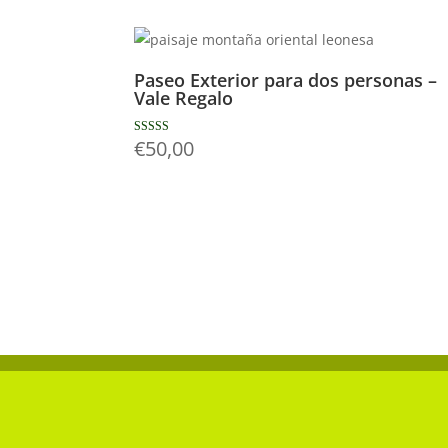
Paseo Exterior para dos personas –
Vale Regalo
€
50,00
Valorado con
5.00
de 5