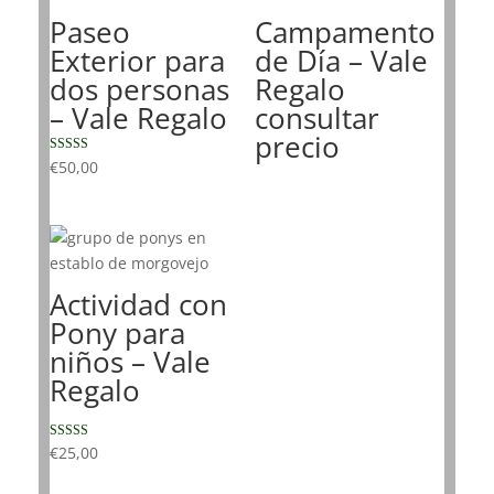
Paseo
Campamento
Exterior para
de Día – Vale
dos personas
Regalo
– Vale Regalo
consultar
precio
Valorado con
€
50,00
5.00
de 5
Actividad con
Pony para
niños – Vale
Regalo
Valorado con
€
25,00
5.00
de 5