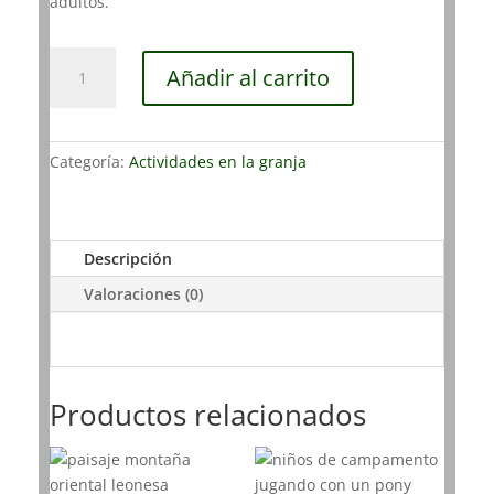
adultos.
Clase
Añadir al carrito
de
Equitación
-
Vale
Categoría:
Actividades en la granja
Regalo
cantidad
Descripción
Valoraciones (0)
Productos relacionados